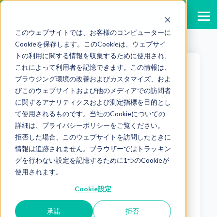
このウェブサイトでは、お客様のコンピューターに
Cookieを保存します。このCookieは、ウェブサイ
トの利用に関する情報を収集するために使用され、
これによって利用者を記憶できます。この情報は、
2023年4月 開催情報
ブラウジング環境の改善およびカスタマイズ、およ
びこのウェブサイトおよび他のメディアでの訪問者
Published by
株式会社モーション Optam
に関するアナリティクスおよび測定指標を目的とし
o事務局
on
2023/03/17
て使用されるものです。当社のCookieについての
詳細は、プライバシーポリシーをご覧ください。
シフト作成に関する様々な悩みをAI技
術で解決するOptamo。
拒否した場合、このウェブサイトを訪問したときに
様々な業務に必要なスキルを持った人
情報は追跡されません。ブラウザーではトラッキン
員を、個人の労働条件を守りながら自
グを行わない設定を記憶するために1つのCookieが
動で配置することが可能です。
使用されます。
このセミナーではOptamoのどのような
機能でその課題を解決するか、また解
Cookie設定
決したことによって得られたメリット
を導入事例をもとにわかりやすく解説
承諾
拒否
します。