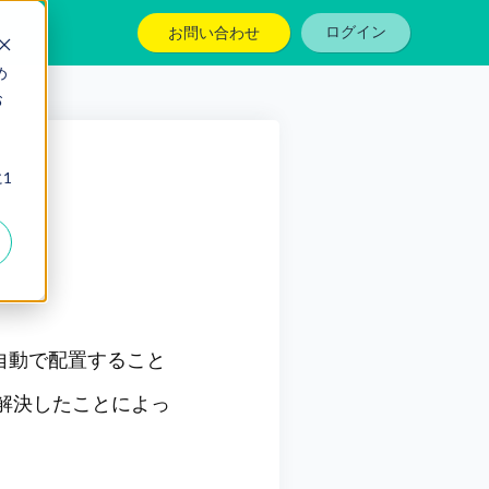
お問い合わせ
ログイン
め
お
、
1
自動で配置すること
た解決したことによっ