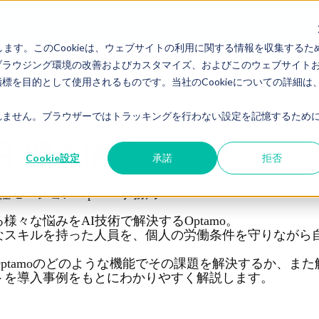
します。このCookieは、ウェブサイトの利用に関する情報を収集するた
ブラウジング環境の改善およびカスタマイズ、およびこのウェブサイト
を目的として使用されるものです。当社のCookieについての詳細は
ません。ブラウザーではトラッキングを行わない設定を記憶するために
1月 開催情報
Cookie設定
承諾
拒否
社モーション Optamo事務局
on
2023/12/18
様々な悩みをAI技術で解決するOptamo。
なスキルを持った人員を、個人の労働条件を守りながら
ptamoのどのような機能でその課題を解決するか、ま
トを導入事例をもとにわかりやすく解説します。