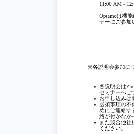
11:00 AM - 1
Optamo
ナーにご参加
※各説明会参加に
各説明会はZo
セミナーへご
お申し込みは開
必須事項の不
めにご連絡す
絡が付かなか
また競合他社
ください。