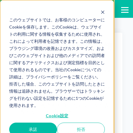
このウェブサイトでは、お客様のコンピューターに
Cookieを保存します。このCookieは、ウェブサイ
トの利用に関する情報を収集するために使用され、
これによって利用者を記憶できます。この情報は、
2025年8月 説明会開催情
ブラウジング環境の改善およびカスタマイズ、およ
報
びこのウェブサイトおよび他のメディアでの訪問者
に関するアナリティクスおよび測定指標を目的とし
て使用されるものです。当社のCookieについての
Published by
株式会社モーション Optam
o事務局
on
2025/07/18
詳細は、プライバシーポリシーをご覧ください。
拒否した場合、このウェブサイトを訪問したときに
シフト作成に関する様々な悩みをAI技
情報は追跡されません。ブラウザーではトラッキン
術で解決するOptamo。
グを行わない設定を記憶するために1つのCookieが
業務に必要なスキルを持った人員を、
使用されます。
個人の労働条件を守りながら自動で配
置することが可能です。
Cookie設定
Optamoは、ご利用目的に合わせて2つ
承諾
拒否
のラインナップがございます。