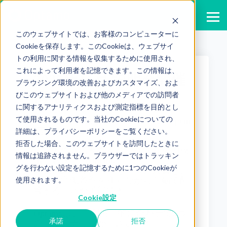
このウェブサイトでは、お客様のコンピューターに
Cookieを保存します。このCookieは、ウェブサイ
トの利用に関する情報を収集するために使用され、
これによって利用者を記憶できます。この情報は、
2025年11月 説明会開催
ブラウジング環境の改善およびカスタマイズ、およ
情報
びこのウェブサイトおよび他のメディアでの訪問者
に関するアナリティクスおよび測定指標を目的とし
て使用されるものです。当社のCookieについての
Published by
株式会社モーション Optam
o事務局
on
2025/10/17
詳細は、プライバシーポリシーをご覧ください。
拒否した場合、このウェブサイトを訪問したときに
シフト作成に関する様々な悩みをAI技
情報は追跡されません。ブラウザーではトラッキン
術で解決するOptamo。
グを行わない設定を記憶するために1つのCookieが
業務に必要なスキルを持った人員を、
使用されます。
個人の労働条件を守りながら自動で配
置することが可能です。
Cookie設定
Optamoは、ご利用目的に合わせて2つ
承諾
拒否
のラインナップがございます。