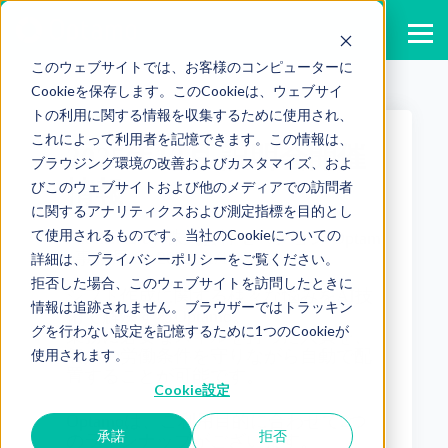
このウェブサイトでは、お客様のコンピューターに
Cookieを保存します。このCookieは、ウェブサイ
トの利用に関する情報を収集するために使用され、
これによって利用者を記憶できます。この情報は、
2025年12月 説明会開催
ブラウジング環境の改善およびカスタマイズ、およ
情報
びこのウェブサイトおよび他のメディアでの訪問者
に関するアナリティクスおよび測定指標を目的とし
て使用されるものです。当社のCookieについての
Published by
株式会社モーション Optam
o事務局
on
2025/11/18
詳細は、プライバシーポリシーをご覧ください。
拒否した場合、このウェブサイトを訪問したときに
シフト作成に関する様々な悩みをAI技
情報は追跡されません。ブラウザーではトラッキン
術で解決するOptamo。
グを行わない設定を記憶するために1つのCookieが
業務に必要なスキルを持った人員を、
使用されます。
個人の労働条件を守りながら自動で配
置することが可能です。
Cookie設定
Optamoは、ご利用目的に合わせて2つ
承諾
拒否
のラインナップがございます。