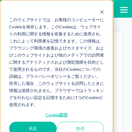
このウェブサイトでは、お客様のコンピューターに
Cookieを保存します。このCookieは、ウェブサイ
トの利用に関する情報を収集するために使用され、
これによって利用者を記憶できます。この情報は、
2026年4月 説明会開催情
ブラウジング環境の改善およびカスタマイズ、およ
報
びこのウェブサイトおよび他のメディアでの訪問者
に関するアナリティクスおよび測定指標を目的とし
て使用されるものです。当社のCookieについての
Published by
株式会社モーション Optam
o事務局
on
2026/03/17
詳細は、プライバシーポリシーをご覧ください。
拒否した場合、このウェブサイトを訪問したときに
情報は追跡されません。ブラウザーではトラッキン
シフト作成に関する様々な悩みをAI技
グを行わない設定を記憶するために1つのCookieが
術で解決するOptamo。
使用されます。
業務に必要なスキルを持った人員を、
個人の労働条件を守りながら自動で配
Cookie設定
置することが可能です。
承諾
拒否
Optamoは、ご利用目的に合わせて2つ