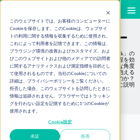
このウェブサイトでは、お客様のコンピューターに
Cookieを保存します。このCookieは、ウェブサイ
オンラインセミナー
トの利用に関する情報を収集するために使用され、
これによって利用者を記憶できます。この情報は、
ブラウジング環境の改善およびカスタマイズ、およ
Optamoは「Optamo for Shift」「Optamo for Task」の
びこのウェブサイトおよび他のメディアでの訪問者
２種類をラインナップ。シフト作成・管理工程を効
率化、脱属人化、人材の有効活用など、様々な角度
に関するアナリティクスおよび測定指標を目的とし
から改善します。無料説明会では、お客様が抱える
て使用されるものです。当社のCookieについての
課題を解決する為には、どちらを選べば良いのか？
詳細は、プライバシーポリシーをご覧ください。
製品選びのポイントについてもわかりやすくご説明
拒否した場合、このウェブサイトを訪問したときに
します。
情報は追跡されません。ブラウザーではトラッキン
グを行わない設定を記憶するために1つのCookieが
使用されます。
Cookie設定
承諾
拒否